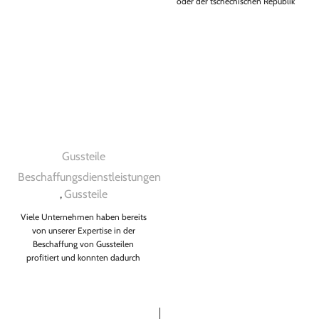
oder der tschechischen Republik
für unsere Kunden. Durch die
Beschaffung
Gussteile
Beschaffungsdienstleistungen
,
Gussteile
Viele Unternehmen haben bereits
von unserer Expertise in der
Beschaffung von Gussteilen
profitiert und konnten dadurch
ihre Produktionsprozesse
optimieren. Durch unsere
Spezialisierung und langjährige
Erfahrung auf diesem Gebiet sind