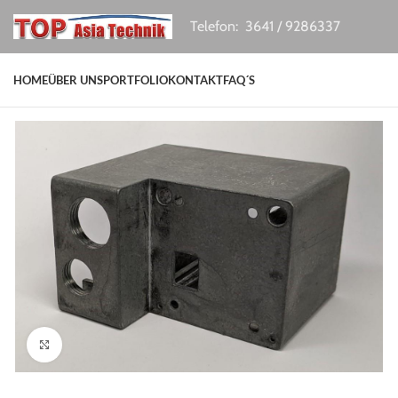
Telefon: 3641 / 9286337
HOME
ÜBER UNS
PORTFOLIO
KONTAKT
FAQ´S
Click to enlarge