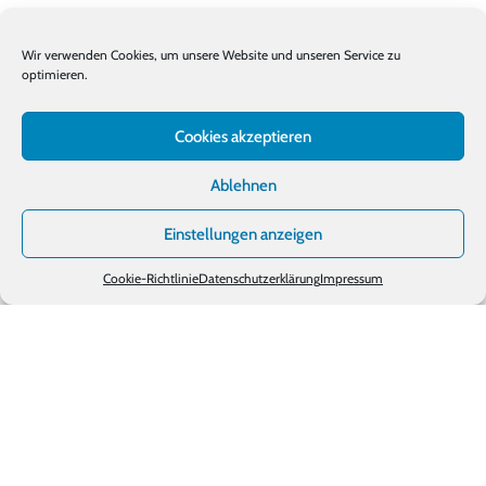
unser Know-how und lassen
Sie uns gemeinsam Ihre
Anforderungen erfüllen.
Wir verwenden Cookies, um unsere Website und unseren Service zu
optimieren.
Cookies akzeptieren
Ablehnen
Einstellungen anzeigen
Cookie-Richtlinie
Datenschutzerklärung
Impressum
Impressum
Cooki - Richtlinie (EU)
Datenschutzerklärung
Haftungsausschluss