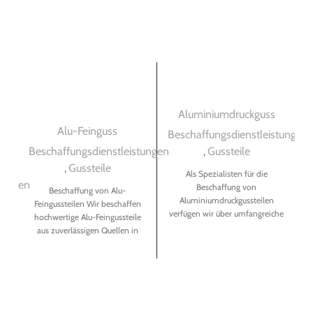
Aluminiumdruckguss
Alu-Feinguss
Beschaffungsdienstleistungen
B
Beschaffungsdienstleistungen
,
Gussteile
,
Gussteile
Als Spezialisten für die
tungen
Beschaffung von
Beschaffung von Alu-
Aluminiumdruckgussteilen
Feingussteilen Wir beschaffen
verfügen wir über umfangreiche
hochwertige Alu-Feingussteile
Erfahrung und Expertise auf
aus zuverlässigen Quellen in
d
diesem Gebiet. Unsere Kunden
China für Kunden in
profitieren von unserem
Deutschland. Mit unserer
e
Wissen und unseren
langjährigen Erfahrung
en
Ressourcen, um hochwertige
Teile zu attraktiven Preisen zu
beschaffen. Vertrauen Sie auf