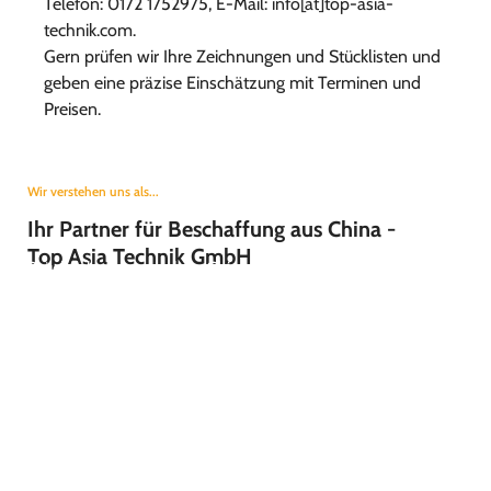
Telefon: 0172 1752975, E-Mail: info[at]top-asia-
technik.com.
Gern prüfen wir Ihre Zeichnungen und Stücklisten und
geben eine präzise Einschätzung mit Terminen und
Preisen.
Wir verstehen uns als...
Ihr Partner für Beschaffung aus China -
Top Asia Technik GmbH
Brückenbauer zwischen China und Deutschland - Top Asia
Technik
1786
Gründungsjahr